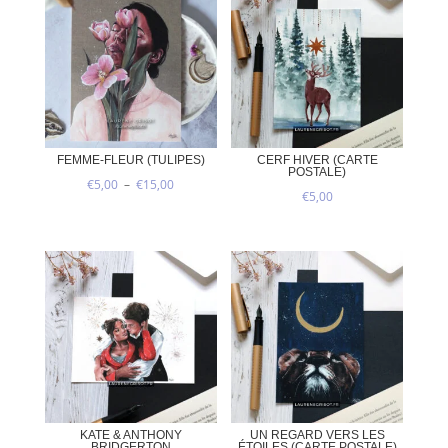
FEMME-FLEUR (TULIPES)
CERF HIVER (CARTE
POSTALE)
Plage
€
5,00
–
€
15,00
€
5,00
de
prix :
€5,00
à
€15,00
KATE & ANTHONY
UN REGARD VERS LES
BRIDGERTON
ÉTOILES (CARTE POSTALE)