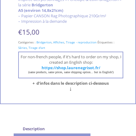
la série
Bridgerton
A5 (environ 14,8x21cm)
– Papier CANSON Rag Photographique 210Gr/m²
– Impression à la demande
€
15,00
Catégories :
Bridgerton
,
Affiches
,
Tirage - reproduction
Étiquettes :
Séries
,
Tirage d'art
For non-french people, if it’s hard to order on my shop, I
created an English shop:
https://shop.laurenegrisot.fr/
(same products, same prices, same shipping option... but in English!)
+ d'infos dans le description ci-dessous
↓
Description