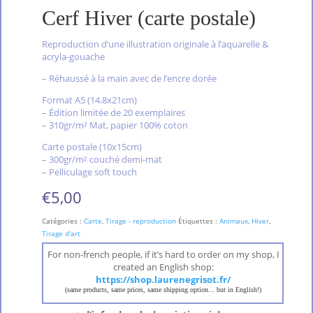
Cerf Hiver (carte postale)
Reproduction d’une illustration originale à l’aquarelle &
acryla-gouache
– Réhaussé à la main avec de l’encre dorée
Format A5 (14.8x21cm)
– Édition limitée de 20 exemplaires
– 310gr/m² Mat, papier 100% coton
Carte postale (10x15cm)
– 300gr/m² couché demi-mat
– Pelliculage soft touch
€
5,00
Catégories :
Carte
,
Tirage - reproduction
Étiquettes :
Animaux
,
Hiver
,
Tirage d'art
For non-french people, if it’s hard to order on my shop, I
created an English shop:
https://shop.laurenegrisot.fr/
(same products, same prices, same shipping option... but in English!)