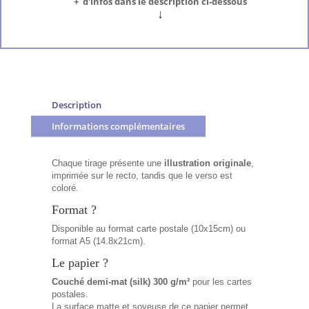
+ d'infos dans le description ci-dessous
↓
Description
Informations complémentaires
Chaque tirage présente une
illustration originale
,
imprimée sur le recto, tandis que le verso est
coloré.
Format ?
Disponible au format carte postale (10x15cm) ou
format A5 (14.8x21cm).
Le papier ?
Couché demi-mat (silk) 300 g/m²
pour les cartes
postales.
La surface matte et soyeuse de ce papier permet