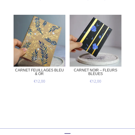
de
prix :
€20,00
à
€25,00
CARNET FEUILLAGES BLEU
CARNET NOIR – FLEURS
& OR
BLEUES
€
12,00
€
12,00