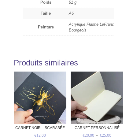
Poids
51 g
Taille
A6
Acrylique Flashe LeFranc
Peinture
Bourgeois
Produits similaires
CARNET NOIR – SCARABÉE
CARNET PERSONNALISÉ
Plage
€
12,00
€
20,00
–
€
25,00