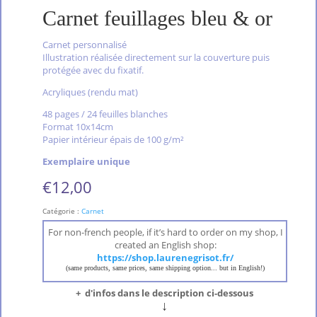
Carnet feuillages bleu & or
Carnet personnalisé
Illustration réalisée directement sur la couverture puis
protégée avec du fixatif.
Acryliques (rendu mat)
48 pages / 24 feuilles blanches
Format 10x14cm
Papier intérieur épais de 100 g/m²
Exemplaire unique
€
12,00
Catégorie :
Carnet
For non-french people, if it’s hard to order on my shop, I
created an English shop:
https://shop.laurenegrisot.fr/
(same products, same prices, same shipping option... but in English!)
+ d'infos dans le description ci-dessous
↓