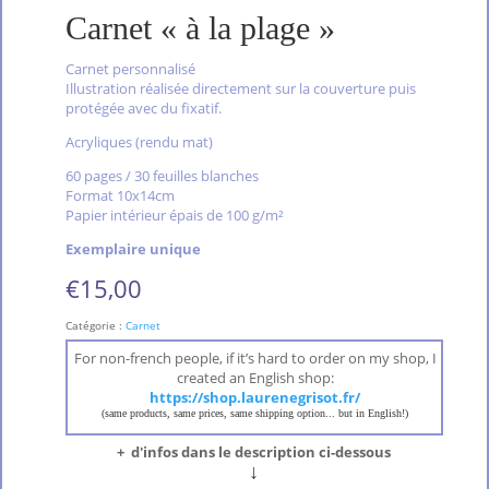
Carnet « à la plage »
Carnet personnalisé
Illustration réalisée directement sur la couverture puis
protégée avec du fixatif.
Acryliques (rendu mat)
60 pages / 30 feuilles blanches
Format 10x14cm
Papier intérieur épais de 100 g/m²
Exemplaire unique
€
15,00
Catégorie :
Carnet
For non-french people, if it’s hard to order on my shop, I
created an English shop:
https://shop.laurenegrisot.fr/
(same products, same prices, same shipping option... but in English!)
+ d'infos dans le description ci-dessous
↓