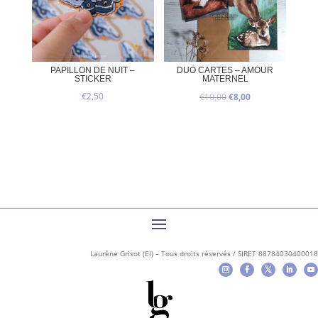
PAPILLON DE NUIT –
DUO CARTES – AMOUR
STICKER
MATERNEL
Le
Le
€
2,50
€
10,00
€
8,00
prix
prix
initial
actuel
était :
est :
€10,00.
€8,00.
Laurène Grisot (EI) – Tous droits réservés / SIRET 88784030400018