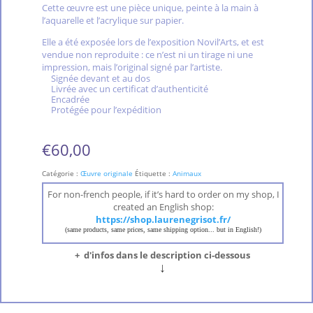
Cette œuvre est une pièce unique, peinte à la main à
l’aquarelle et l’acrylique sur papier.
Elle a été exposée lors de l’exposition Novil’Arts, et est
vendue non reproduite : ce n’est ni un tirage ni une
impression, mais l’original signé par l’artiste.
Signée devant et au dos
Livrée avec un certificat d’authenticité
Encadrée
Protégée pour l’expédition
€
60,00
Catégorie :
Œuvre originale
Étiquette :
Animaux
For non-french people, if it’s hard to order on my shop, I
created an English shop:
https://shop.laurenegrisot.fr/
(same products, same prices, same shipping option... but in English!)
+ d'infos dans le description ci-dessous
↓