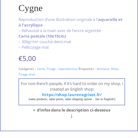
Cygne
Reproduction d’une illustration originale à l
‘aquarelle et
à l’acrylique
– Réhaussé à la main avec de l’encre argentée
Carte postale (10x15cm)
– 300gr/m² couché demi-mat
– Pelliculage mat
€
5,00
Catégories :
Carte
,
Tirage - reproduction
Étiquettes :
Animaux
,
Hiver
,
Tirage d'art
For non-french people, if it’s hard to order on my shop, I
created an English shop:
https://shop.laurenegrisot.fr/
(same products, same prices, same shipping option... but in English!)
+ d'infos dans le description ci-dessous
↓