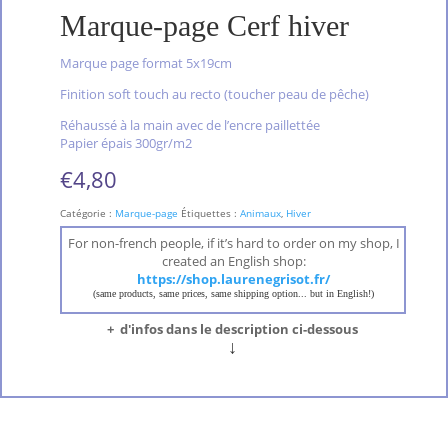
Marque-page Cerf hiver
Marque page format 5x19cm
Finition soft touch au recto (toucher peau de pêche)
Réhaussé à la main avec de l’encre paillettée
Papier épais 300gr/m2
€
4,80
Catégorie :
Marque-page
Étiquettes :
Animaux
,
Hiver
For non-french people, if it’s hard to order on my shop, I
created an English shop:
https://shop.laurenegrisot.fr/
(same products, same prices, same shipping option... but in English!)
+ d'infos dans le description ci-dessous
↓