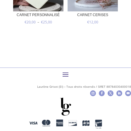
CARNET PERSONNALISÉ
CARNET CERISES
Plage
€
20,00
–
€
25,00
€
12,00
de
prix :
€20,00
à
€25,00
Laurène Grisot (EI) – Tous droits réservés / SIRET 88784030400018