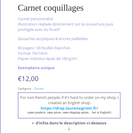
Carnet coquillages
Carnet personnalisé
Illustration réalisée directement sur la couverture puis
protégée avec du fixatif.
Gouaches-acryliques & encres pailletées
60 pages / 30 feuilles blanches
Format 10x14cm
Papier intérieur épais de 100 g/m²
Exemplaire unique
€
12,00
Catégorie :
Carnet
For non-french people, if it’s hard to order on my shop, I
created an English shop:
https://shop.laurenegrisot.fr/
(same products, same prices, same shipping option... but in English!)
+ d'infos dans le description ci-dessous
↓