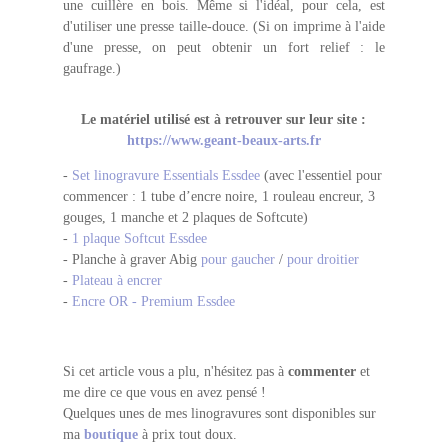
une cuillère en bois. Même si l'idéal, pour cela, est
d'utiliser une presse taille-douce. (Si on imprime à l'aide
d'une presse, on peut obtenir un fort relief : le
gaufrage.)
Le matériel utilisé est à retrouver sur leur site :
https://www.geant-beaux-arts.fr
-
Set linogravure Essentials Essdee
(avec l'essentiel pour
commencer : 1 tube d’encre noire, 1 rouleau encreur, 3
gouges, 1 manche et 2 plaques de Softcute)
-
1 plaque Softcut Essdee
- Planche à graver Abig
pour gaucher
/
pour droitier
-
Plateau à encrer
-
Encre OR - Premium Essdee
Si cet article vous a plu, n'hésitez pas à
commenter
et
me dire ce que vous en avez pensé !
Quelques unes de mes linogravures sont disponibles sur
ma
boutique
à prix tout doux.