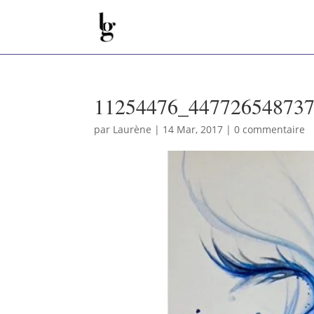
11254476_44772654873
par
Laurène
|
14 Mar, 2017
|
0 commentaire