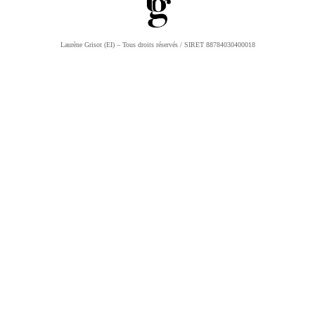
Laurène Grisot (EI) – Tous droits réservés / SIRET 88784030400018