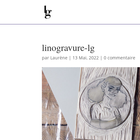
linogravure-lg
par
Laurène
|
13 Mai, 2022
|
0 commentaire