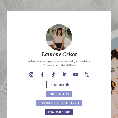
Laurène Grisot
artiste-peintre · graphiste & webdesigner freelance
📍Besançon - Montbéliard
BOUTIQUE 🛍
BRIDGERTON
COMMANDER UN PORTRAIT
ENGLISH SHOP